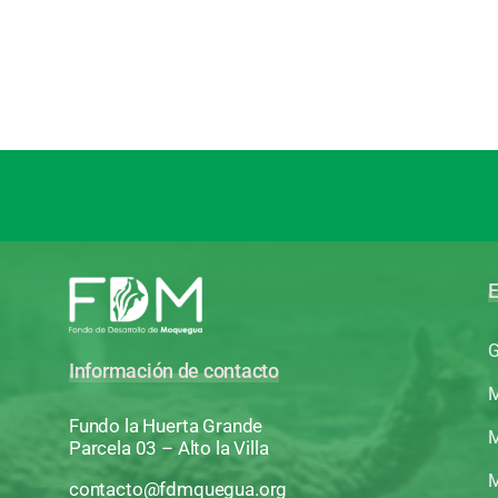
E
G
Información de contacto
M
Fundo la Huerta Grande
M
Parcela 03 – Alto la Villa
M
contacto@fdmquegua.org