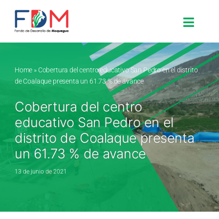
Skip to content
Toggle
Search for:
Home
»
Cobertura del centro educativo San Pedro en el distrito
de Coalaque presenta un 61.73 % de avance
Inicio
Cobertura del centro
educativo San Pedro en el
Nosotros
distrito de Coalaque presenta
un 61.73 % de avance
Proyectos
13 de junio de 2021
Procesos