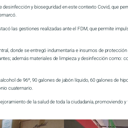
e desinfección y bioseguridad en este contexto Covid, que perm
remarcó.
tacó las gestiones realizadas ante el FDM, que permite impuls
entral, donde se entregó indumentaria e insumos de protecció
uantes; además materiales de limpieza y desinfección como: con
alcohol de 96º, 90 galones de jabón líquido, 60 galones de hipo
onio cuaternario.
joramiento de la salud de toda la ciudadanía, promoviendo y fo