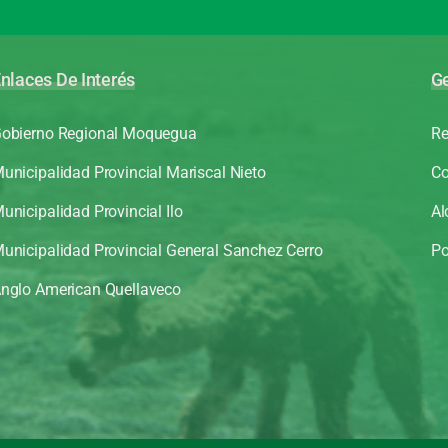
nlaces De Interés
Ge
obierno Regional Moquegua
Re
unicipalidad Provincial Mariscal Nieto
Co
unicipalidad Provincial Ilo
Al
unicipalidad Provincial General Sanchez Cerro
Po
nglo American Quellaveco