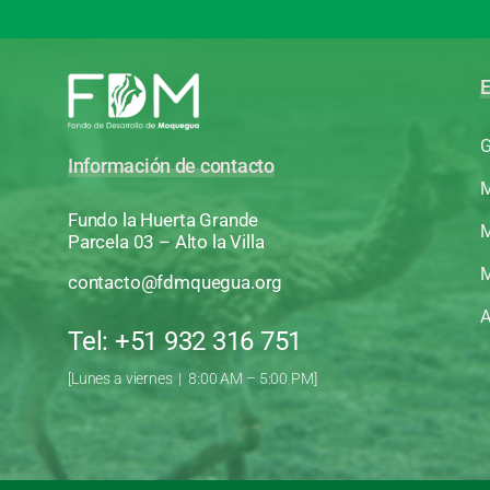
E
G
Información de contacto
M
Fundo la Huerta Grande
M
Parcela 03 – Alto la Villa
M
contacto@fdmquegua.org
A
Tel: +51 932 316 751
[Lunes a viernes | 8:00 AM – 5:00 PM]