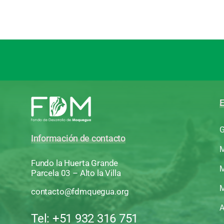
E
G
Información de contacto
M
Fundo la Huerta Grande
M
Parcela 03 – Alto la Villa
M
contacto@fdmquegua.org
A
Tel: +51 932 316 751