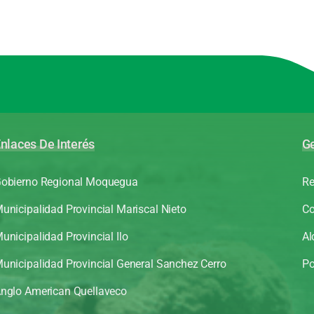
nlaces De Interés
Ge
obierno Regional Moquegua
Re
unicipalidad Provincial Mariscal Nieto
Co
unicipalidad Provincial Ilo
Al
unicipalidad Provincial General Sanchez Cerro
Po
nglo American Quellaveco