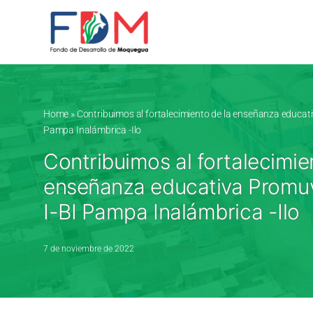
Skip to content
Home
»
Contribuimos al fortalecimiento de la enseñanza educati
Pampa Inalámbrica -Ilo
Contribuimos al fortalecimie
enseñanza educativa Promuv
I-BI Pampa Inalámbrica -Ilo
7 de noviembre de 2022