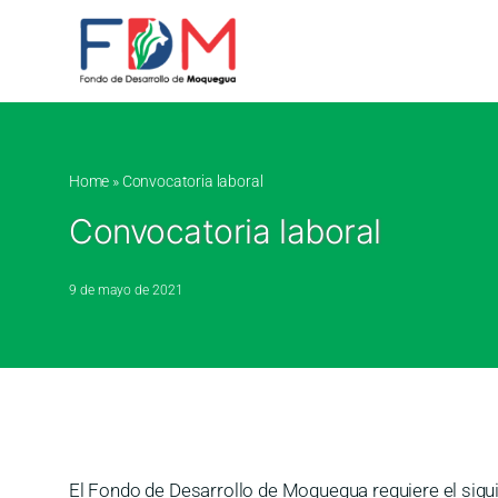
Skip to content
Home
»
Convocatoria laboral
Convocatoria laboral
9 de mayo de 2021
El Fondo de Desarrollo de Moquegua requiere el 