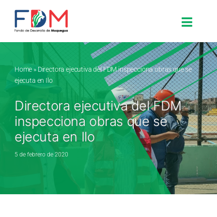
Skip to content
Toggle
Search for:
Home
»
Directora ejecutiva del FDM inspecciona obras que se
ejecuta en Ilo
Inicio
Directora ejecutiva del FDM
inspecciona obras que se
Nosotros
ejecuta en Ilo
Proyectos
5 de febrero de 2020
Procesos