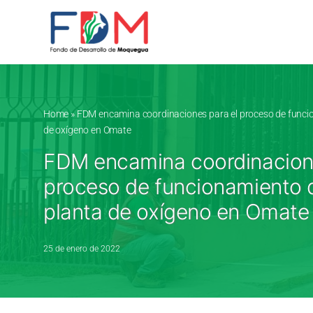
Skip to content
Home
»
FDM encamina coordinaciones para el proceso de funcio
de oxígeno en Omate
FDM encamina coordinacione
proceso de funcionamiento d
planta de oxígeno en Omate
25 de enero de 2022