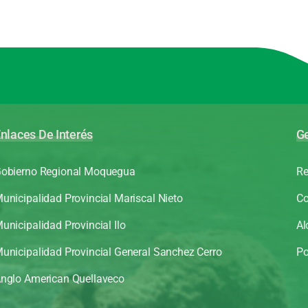
nlaces De Interés
Ge
obierno Regional Moquegua
Re
unicipalidad Provincial Mariscal Nieto
Co
unicipalidad Provincial Ilo
Al
unicipalidad Provincial General Sanchez Cerro
Po
nglo American Quellaveco