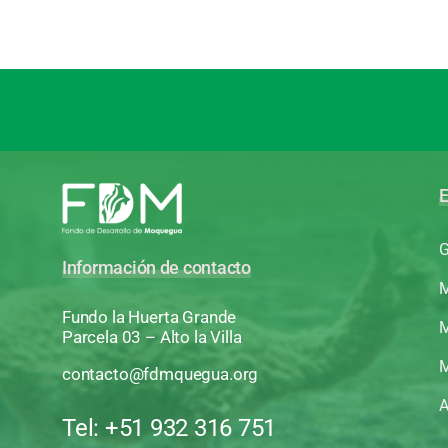
E
G
Información de contacto
M
Fundo la Huerta Grande
M
Parcela 03 – Alto la Villa
M
contacto@fdmquegua.org
A
Tel: +51 932 316 751