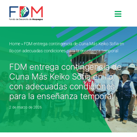
Skip to content
Toggle
Search for:
Home
»
FDM entrega contingencia de Cuna Más Keiko Sofia en
Ilo con adecuadas condiciones para la enseñanza temporal
Inicio
FDM entrega contingencia de
Cuna Más Keiko Sofia en Ilo
Nosotros
con adecuadas condiciones
para la enseñanza temporal
Proyectos
2 de marzo de 2026
Procesos