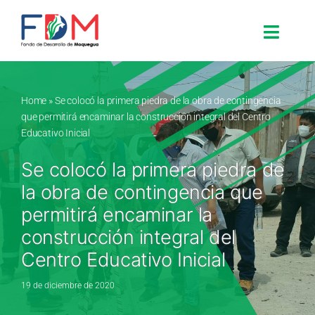
Skip to content
Toggle
Search for:
Home
»
Se colocó la primera piedra de la obra de contingencia
que permitirá encaminar la construcción integral del Centro
Inicio
Educativo Inicial
Se colocó la primera piedra de
Nosotros
la obra de contingencia que
permitirá encaminar la
Proyectos
construcción integral del
Centro Educativo Inicial
Procesos
19 de diciembre de 2020