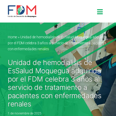
Skip to content
Toggle
Search for:
Home
»
Unidad de hemodialisis de EsSalud Moquegua adquirida
por el FDM celebra 3 años al servicio de tratamiento a pacientes
Inicio
con enfermedades renales
Unidad de hemodialisis de
Nosotros
EsSalud Moquegua adquirida
por el FDM celebra 3 años al
Proyectos
servicio de tratamiento a
pacientes con enfermedades
Procesos
renales
1 de noviembre de 2025