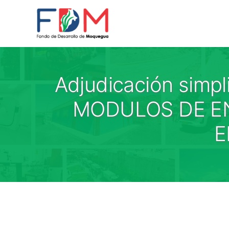
Skip to content
Adjudicación simp
MODULOS DE E
E