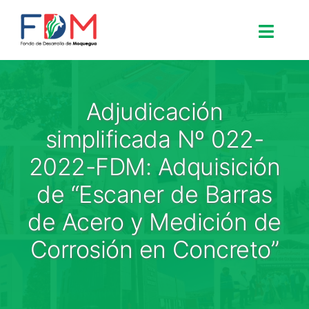
Skip to content
Toggle
Search for:
Adjudicación
Inicio
simplificada Nº 022-
2022-FDM: Adquisición
Nosotros
de “Escaner de Barras
de Acero y Medición de
Proyectos
Corrosión en Concreto”
Procesos