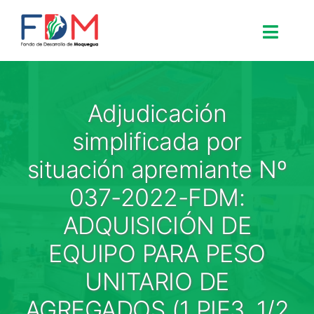
Skip to content
Toggle
Search for:
Adjudicación
Inicio
simplificada por
situación apremiante Nº
Nosotros
037-2022-FDM:
ADQUISICIÓN DE
Proyectos
EQUIPO PARA PESO
Procesos
UNITARIO DE
AGREGADOS (1 PIE3, 1/2