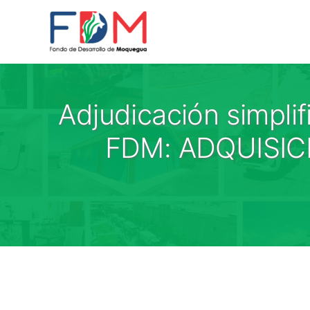
Skip to content
Adjudicación simpli
FDM: ADQUISIC