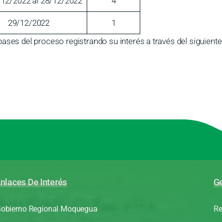
/12/2022 al 28/12/2022
4
29/12/2022
1
ases del proceso registrando su interés a través del siguiente
nlaces De Interés
Ge
obierno Regional Moquegua
Re