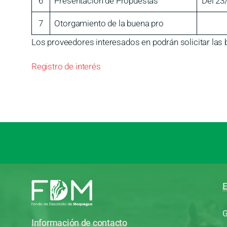
6
Presentación de Propuestas
Del 23
7
Otorgamiento de la buena pro
Los proveedores interesados en podrán solicitar las b
Registro de interés
E
G
Información de contacto