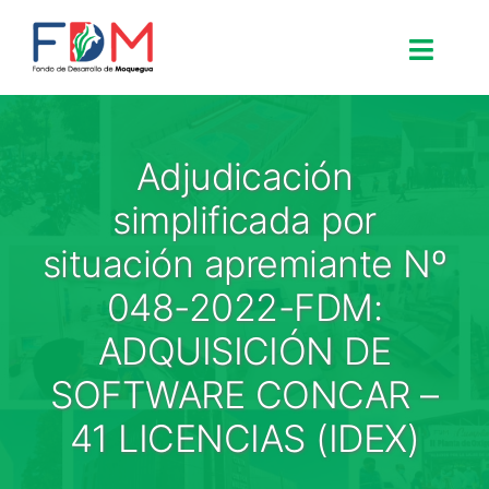
Skip to content
Toggle
Search for:
Adjudicación
Inicio
simplificada por
situación apremiante Nº
Nosotros
048-2022-FDM:
ADQUISICIÓN DE
Proyectos
SOFTWARE CONCAR –
Procesos
41 LICENCIAS (IDEX)