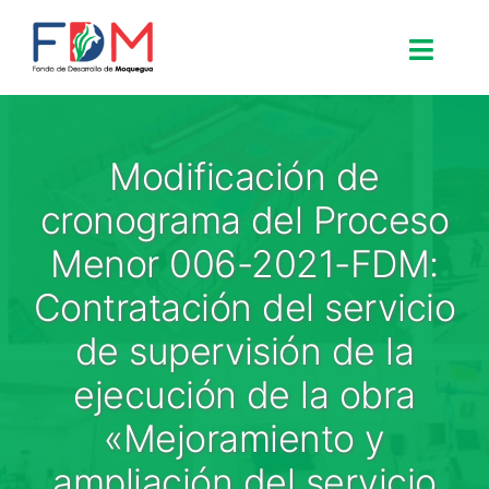
Skip to content
Toggle
Search for:
Modificación de
Inicio
cronograma del Proceso
Menor 006-2021-FDM:
Nosotros
Contratación del servicio
de supervisión de la
Proyectos
ejecución de la obra
Procesos
«Mejoramiento y
ampliación del servicio