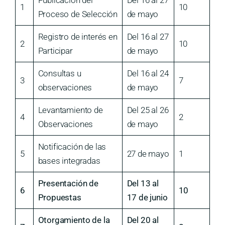
Publicación del
Del 16 al 27
1
10
Proceso de Selección
de mayo
Registro de interés en
Del 16 al 27
2
10
Participar
de mayo
Consultas u
Del 16 al 24
3
7
observaciones
de mayo
Levantamiento de
Del 25 al 26
4
2
Observaciones
de mayo
Notificación de las
5
27 de mayo
1
bases integradas
Presentación de
Del 13 al
6
10
Propuestas
17 de junio
Otorgamiento de la
Del 20 al