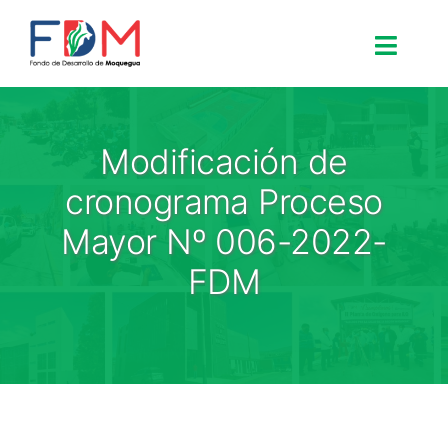
Skip to content
Toggle
Search for:
Modificación de
Inicio
cronograma Proceso
Mayor Nº 006-2022-
Nosotros
FDM
Proyectos
Procesos