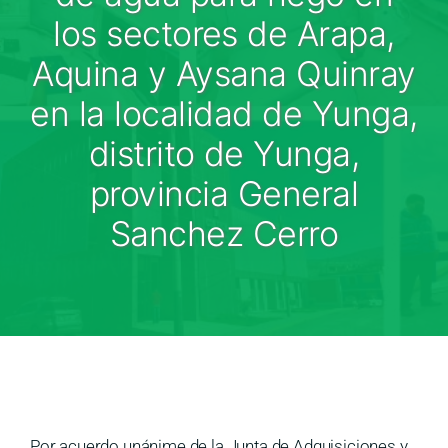
Medios
los sectores de Arapa,
Contáctanos
Aquina y Aysana Quinray
en la localidad de Yunga,
distrito de Yunga,
provincia General
Sanchez Cerro
Por acuerdo unánime de la Junta de Adquisiciones y