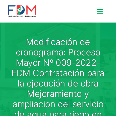
Skip to content
Toggle
Search for:
Modificación de
Inicio
cronograma: Proceso
Mayor Nº 009-2022-
Nosotros
FDM Contratación para
la ejecución de obra
Proyectos
Mejoramiento y
Procesos
ampliacion del servicio
de agua para riego en