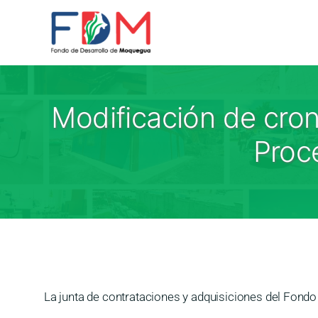
Skip to content
Modificación de cr
Proc
La junta de contrataciones y adquisiciones del Fond