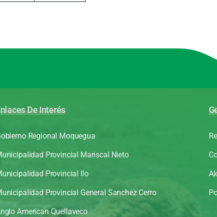
nlaces De Interés
Ge
obierno Regional Moquegua
Re
unicipalidad Provincial Mariscal Nieto
Co
unicipalidad Provincial Ilo
Al
unicipalidad Provincial General Sanchez Cerro
Po
nglo American Quellaveco