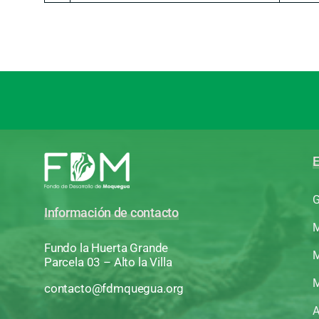
E
G
Información de contacto
M
Fundo la Huerta Grande
M
Parcela 03 – Alto la Villa
M
contacto@fdmquegua.org
A