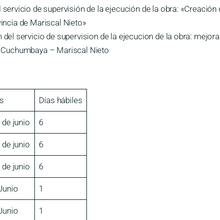
vicio de supervisión de la ejecución de la obra: «Creación de
vincia de Mariscal Nieto»
l servicio de supervision de la ejecucion de la obra: mejoram
 de Cuchumbaya – Mariscal Nieto
s
Días hábiles
6 de junio
6
6 de junio
6
6 de junio
6
Junio
1
Junio
1