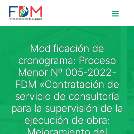
Skip to content
Toggle
Search for:
Modificación de
Inicio
cronograma: Proceso
Menor Nº 005-2022-
Nosotros
FDM «Contratación de
servicio de consultoría
Proyectos
para la supervisión de la
Procesos
ejecución de obra:
Mejoramiento del