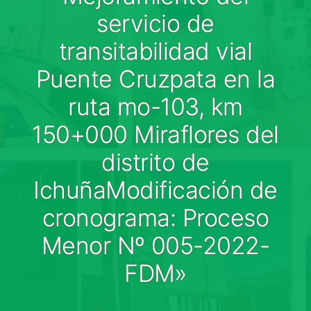
Medios
servicio de
Contáctanos
transitabilidad vial
Puente Cruzpata en la
ruta mo-103, km
150+000 Miraflores del
distrito de
IchuñaModificación de
cronograma: Proceso
Menor Nº 005-2022-
FDM»