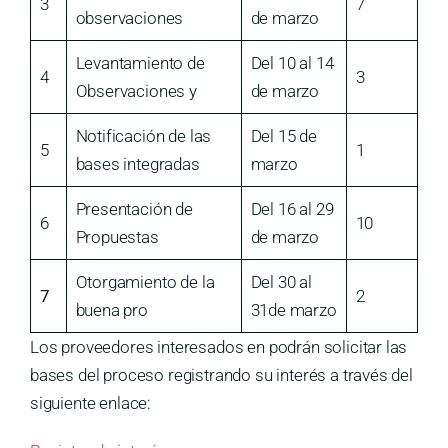
3
7
observaciones
de marzo
Levantamiento de
Del 10 al 14
4
3
Observaciones y
de marzo
Notificación de las
Del 15 de
5
1
bases integradas
marzo
Presentación de
Del 16 al 29
6
10
Propuestas
de marzo
Otorgamiento de la
Del 30 al
7
2
buena pro
31de marzo
Los proveedores interesados en podrán solicitar las
bases del proceso registrando su interés a través del
siguiente enlace: