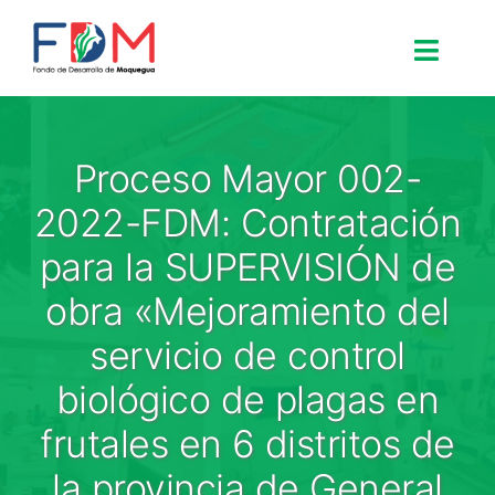
Skip to content
Toggle
Search for:
Proceso Mayor 002-
Inicio
2022-FDM: Contratación
para la SUPERVISIÓN de
Nosotros
obra «Mejoramiento del
servicio de control
Proyectos
biológico de plagas en
Procesos
frutales en 6 distritos de
la provincia de General