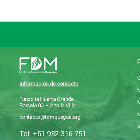
E
G
Información de contacto
M
Fundo la Huerta Grande
M
Parcela 03 – Alto la Villa
M
contacto@fdmquegua.org
A
Tel: +51 932 316 751