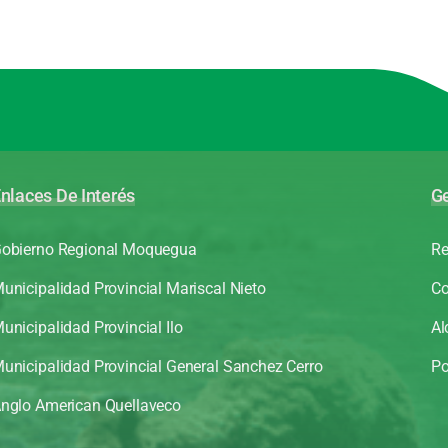
nlaces De Interés
Ge
obierno Regional Moquegua
Re
unicipalidad Provincial Mariscal Nieto
Co
unicipalidad Provincial Ilo
Al
unicipalidad Provincial General Sanchez Cerro
Po
nglo American Quellaveco