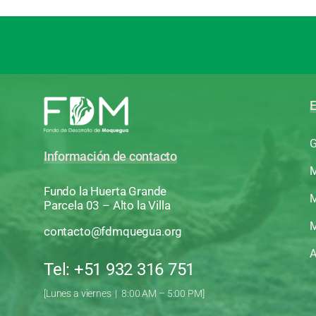
E
G
Información de contacto
M
Fundo la Huerta Grande
M
Parcela 03 – Alto la Villa
M
contacto@fdmquegua.org
A
Tel: +51 932 316 751
[Lunes a viernes | 8:00 AM – 5:00 PM]