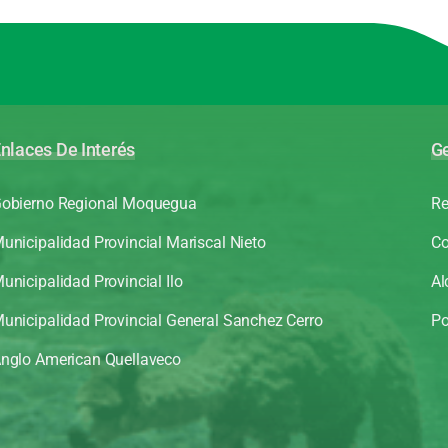
nlaces De Interés
Ge
obierno Regional Moquegua
Re
unicipalidad Provincial Mariscal Nieto
Co
unicipalidad Provincial Ilo
Al
unicipalidad Provincial General Sanchez Cerro
Po
nglo American Quellaveco