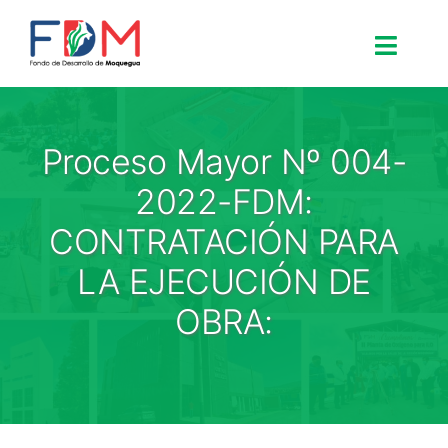
Skip to content
Toggle
Search for:
Proceso Mayor Nº 004-
Inicio
2022-FDM:
CONTRATACIÓN PARA
Nosotros
LA EJECUCIÓN DE
OBRA:
Proyectos
Procesos