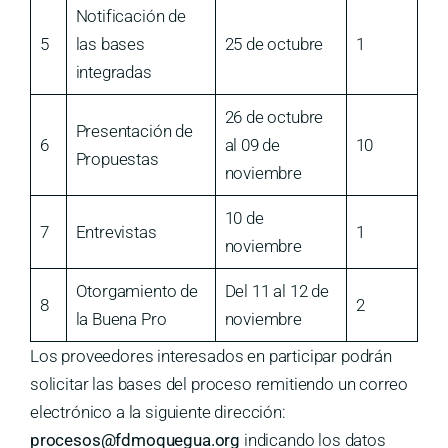
Notificación de
5
las bases
25 de octubre
1
integradas
26 de octubre
Presentación de
6
al 09 de
10
Propuestas
noviembre
10 de
7
Entrevistas
1
noviembre
Otorgamiento de
Del 11 al 12 de
8
2
la Buena Pro
noviembre
Los proveedores interesados en participar podrán
solicitar las bases del proceso remitiendo un correo
electrónico a la siguiente dirección:
procesos@fdmoquegua.org
indicando los datos