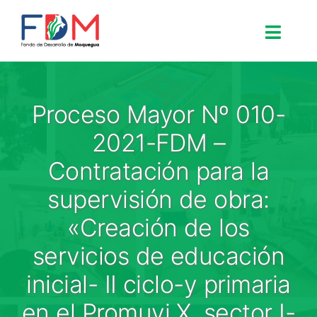
Skip to content
Toggle
Search for:
Proceso Mayor Nº 010-
Inicio
2021-FDM –
Contratación para la
Nosotros
supervisión de obra:
«Creación de los
Proyectos
servicios de educación
Procesos
inicial- II ciclo-y primaria
en el Promuvi X, sector I-