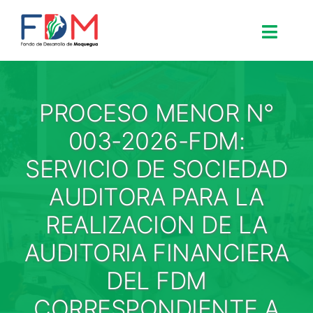
Skip to content
Toggle
Search for:
PROCESO MENOR N°
Inicio
003-2026-FDM:
SERVICIO DE SOCIEDAD
Nosotros
AUDITORA PARA LA
REALIZACION DE LA
Proyectos
AUDITORIA FINANCIERA
Procesos
DEL FDM
CORRESPONDIENTE A