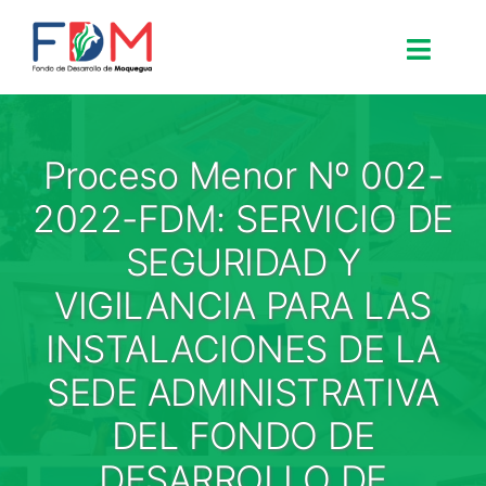
Skip to content
Toggle
Search for:
Proceso Menor Nº 002-
Inicio
2022-FDM: SERVICIO DE
SEGURIDAD Y
Nosotros
VIGILANCIA PARA LAS
INSTALACIONES DE LA
Proyectos
SEDE ADMINISTRATIVA
Procesos
DEL FONDO DE
DESARROLLO DE