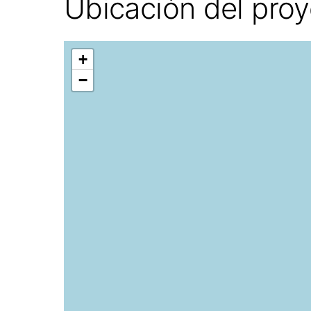
Ubicación del pro
+
−