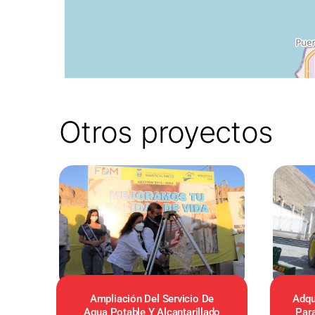
Otros proyectos
Ampliación Del Servicio De
Adqu
Agua Potable Y Alcantarillado
Para