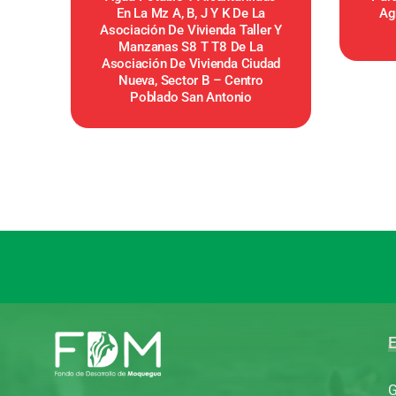
En La Mz A, B, J Y K De La
Agr
Asociación De Vivienda Taller Y
Manzanas S8 T T8 De La
Asociación De Vivienda Ciudad
Nueva, Sector B – Centro
Poblado San Antonio
E
G