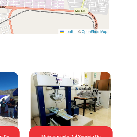
Leaflet
|
©
OpenStreetMap
ón De
Mejoramiento Del Servicio De