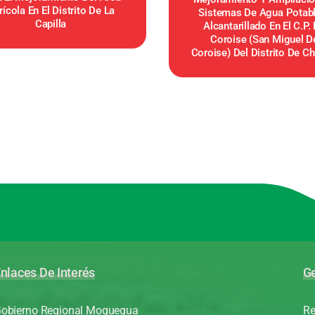
ícola En El Distrito De La
Sistemas De Agua Potabl
Capilla
Alcantarillado En El C.P.
Coroise (San Miguel D
Coroise) Del Distrito De Ch
nlaces De Interés
Ge
obierno Regional Moquegua
Re