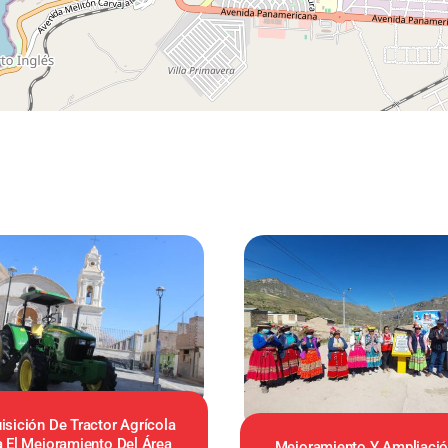
isición De Tractor Agrícola
 El Mejoramiento Del Área
Mejoramiento Y Ampliaci