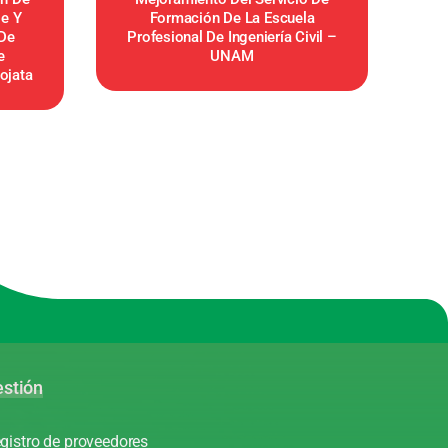
e Y
Formación De La Escuela
 De
Profesional De Ingeniería Civil –
e
UNAM
ojata
stión
gistro de proveedores