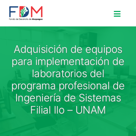
Skip to content
Toggle
Search for:
Adquisición de equipos
Inicio
para implementación de
laboratorios del
Nosotros
programa profesional de
Ingeniería de Sistemas
Proyectos
Filial Ilo – UNAM
Procesos