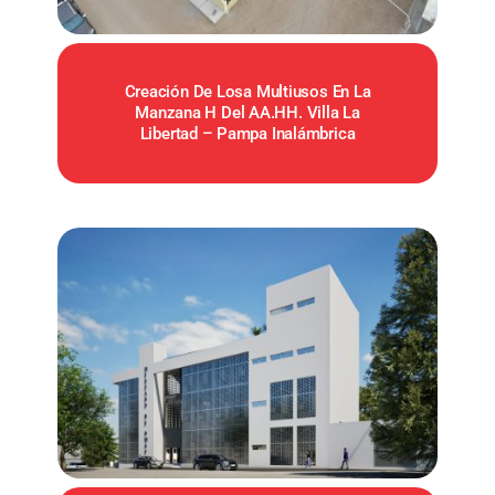
Creación De Losa Multiusos En La
Manzana H Del AA.HH. Villa La
Libertad – Pampa Inalámbrica