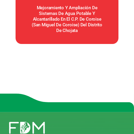
Mejoramiento Y Ampliación De
Sistemas De Agua Potable Y
Alcantarillado En El C.P. De Coroise
(San Miguel De Coroise) Del Distrito
De Chojata