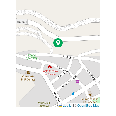
Leaflet
|
©
OpenStreetMap