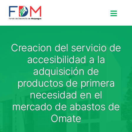
Skip to content
Toggle
Search for:
Creacion del servicio de
Inicio
accesibilidad a la
adquisición de
Nosotros
productos de primera
necesidad en el
Proyectos
mercado de abastos de
Procesos
Omate