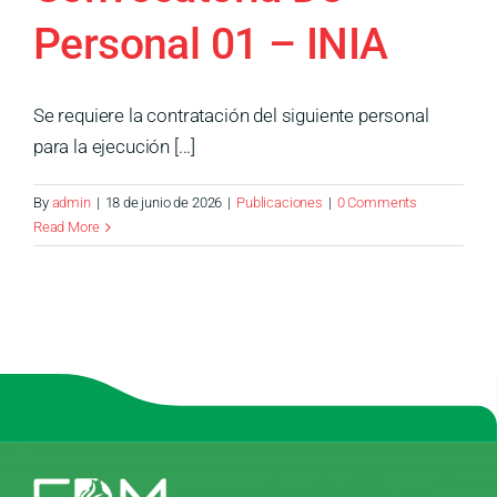
Medios
Personal 01 – INIA
Contáctanos
Se requiere la contratación del siguiente personal
para la ejecución [...]
By
admin
|
18 de junio de 2026
|
Publicaciones
|
0 Comments
Read More