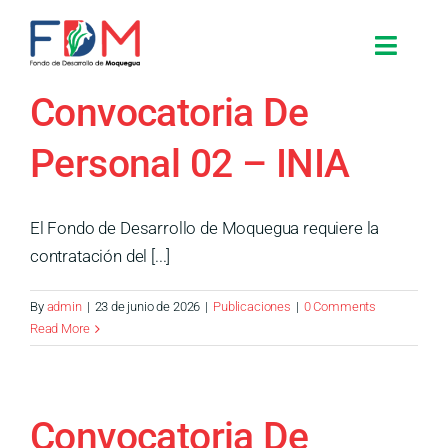
Skip to content
Toggle
Search for:
Convocatoria De
Personal 02 – INIA
Inicio
El Fondo de Desarrollo de Moquegua requiere la
Nosotros
contratación del [...]
By
admin
|
23 de junio de 2026
|
Publicaciones
|
0 Comments
Proyectos
Read More
Procesos
Convocatoria De