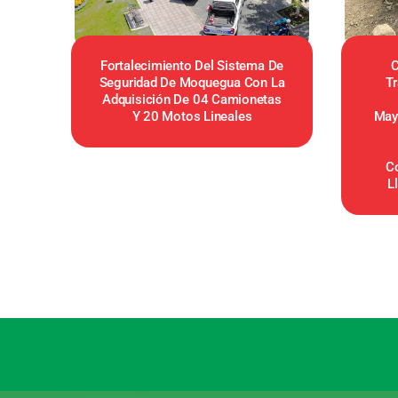
Fortalecimiento Del Sistema De
C
Seguridad De Moquegua Con La
Tr
Adquisición De 04 Camionetas
Y 20 Motos Lineales
May
C
L