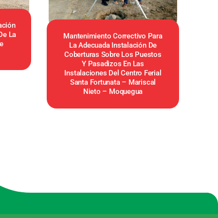
ación
De La
Mantenimiento Correctivo Para
e
La Adecuada Instalación De
Coberturas Sobre Los Puestos
Y Pasadizos En Las
Instalaciones Del Centro Ferial
Santa Fortunata – Mariscal
Nieto – Moquegua