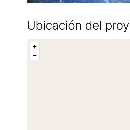
Ubicación del pro
+
−