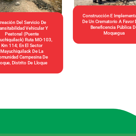
Construcción E Implement
De Un Crematorio A Favor 
reación Del Servicio De
Beneficencia Pública D
ansitabilidad Vehicular Y
Moquegua
Peatonal (puente
uchiquilack) Ruta MO-103,
Km 114; En El Sector
Mayuchiquilack De La
omunidad Campesina De
loque, Distrito De Lloque