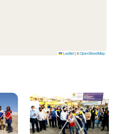
Leaflet
|
©
OpenStreetMap