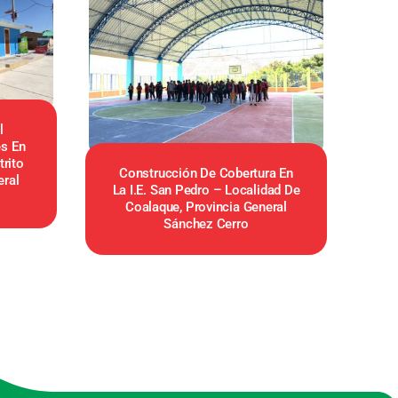
l
s En
rito
Construcción De Cobertura En
eral
La I.E. San Pedro – Localidad De
Coalaque, Provincia General
Sánchez Cerro