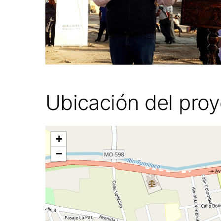
Ubicación del pro
+
−