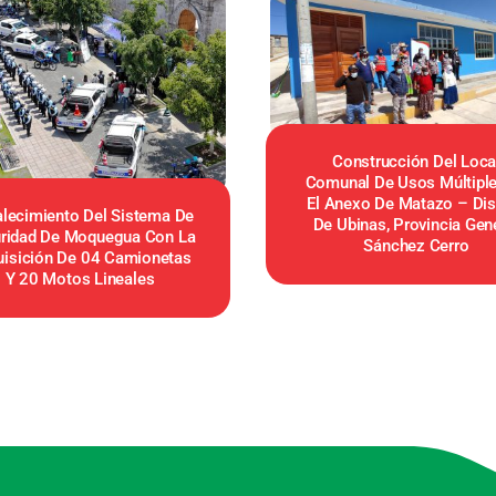
Construcción Del Loca
Comunal De Usos Múltiple
El Anexo De Matazo – Dist
alecimiento Del Sistema De
De Ubinas, Provincia Gen
ridad De Moquegua Con La
Sánchez Cerro
isición De 04 Camionetas
Y 20 Motos Lineales