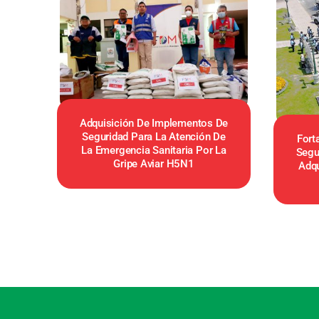
Adquisición De Implementos De
Seguridad Para La Atención De
Fort
La Emergencia Sanitaria Por La
Segu
Gripe Aviar H5N1
Adqu