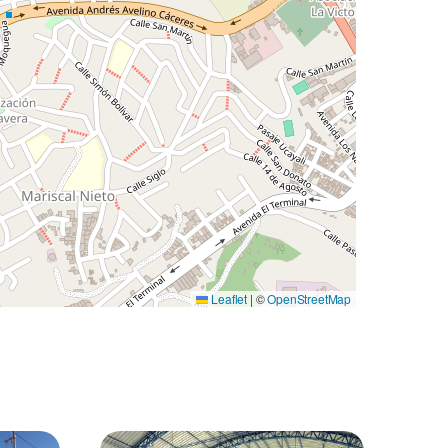
Leaflet
|
©
OpenStreetMap